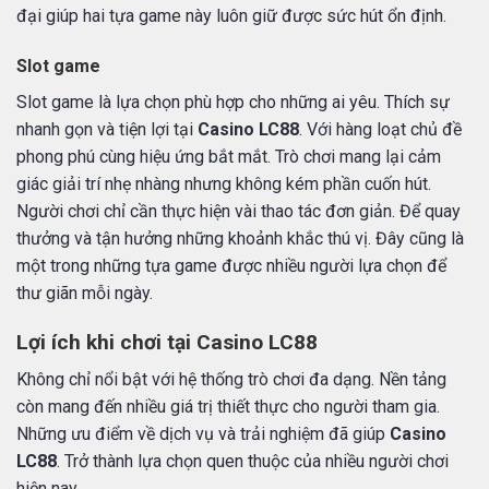
đại giúp hai tựa game này luôn giữ được sức hút ổn định.
Slot game
Slot game là lựa chọn phù hợp cho những ai yêu. Thích sự
nhanh gọn và tiện lợi tại
Casino LC88
. Với hàng loạt chủ đề
phong phú cùng hiệu ứng bắt mắt. Trò chơi mang lại cảm
giác giải trí nhẹ nhàng nhưng không kém phần cuốn hút.
Người chơi chỉ cần thực hiện vài thao tác đơn giản. Để quay
thưởng và tận hưởng những khoảnh khắc thú vị.
Đây cũng là
một trong những tựa game được nhiều người lựa chọn để
thư giãn mỗi ngày.
Lợi ích khi chơi tại Casino LC88
Không chỉ nổi bật với hệ thống trò chơi đa dạng. Nền tảng
còn mang đến nhiều giá trị thiết thực cho người tham gia.
Những ưu điểm về dịch vụ và trải nghiệm đã giúp
Casino
LC88
. Trở thành lựa chọn quen thuộc của nhiều người chơi
hiện nay.