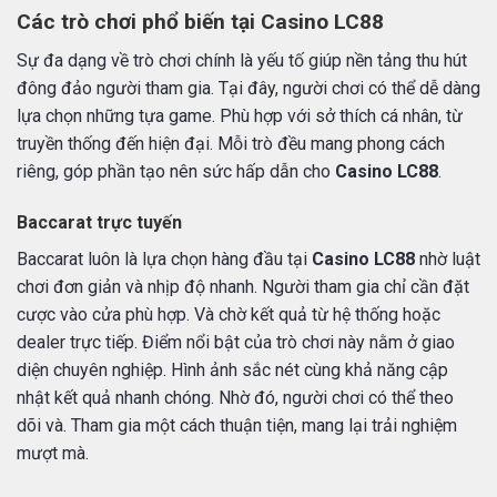
Các trò chơi phổ biến tại Casino LC88
Sự đa dạng về trò chơi chính là yếu tố giúp nền tảng thu hút
đông đảo người tham gia.
Tại đây, người chơi có thể dễ dàng
lựa chọn những tựa game. Phù hợp với sở thích cá nhân, từ
truyền thống đến hiện đại.
Mỗi trò đều mang phong cách
riêng, góp phần tạo nên sức hấp dẫn cho
Casino LC88
.
Baccarat trực tuyến
Baccarat luôn là lựa chọn hàng đầu tại
Casino LC88
nhờ luật
chơi đơn giản và nhịp độ nhanh.
Người tham gia chỉ cần đặt
cược vào cửa phù hợp. Và chờ kết quả từ hệ thống hoặc
dealer trực tiếp. Điểm nổi bật của trò chơi này nằm ở giao
diện chuyên nghiệp. Hình ảnh sắc nét cùng khả năng cập
nhật kết quả nhanh chóng. Nhờ đó, người chơi có thể theo
dõi và. Tham gia một cách thuận tiện, mang lại trải nghiệm
mượt mà.