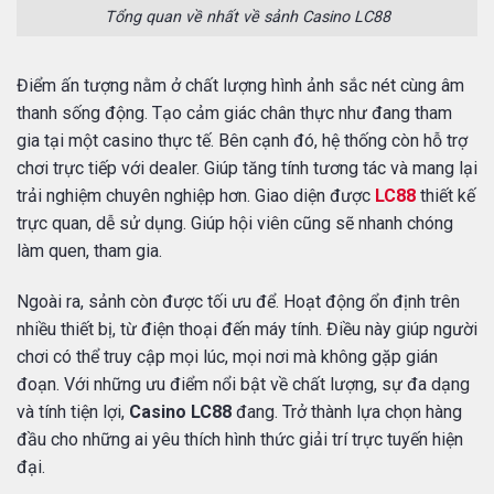
Tổng quan về nhất về sảnh Casino LC88
Điểm ấn tượng nằm ở chất lượng hình ảnh sắc nét cùng âm
thanh sống động. Tạo cảm giác chân thực như đang tham
gia tại một casino thực tế. Bên cạnh đó, hệ thống còn hỗ trợ
chơi trực tiếp với dealer. Giúp tăng tính tương tác và mang lại
trải nghiệm chuyên nghiệp hơn. Giao diện được
LC88
thiết kế
trực quan, dễ sử dụng. Giúp hội viên cũng sẽ nhanh chóng
làm quen, tham gia.
Ngoài ra, sảnh còn được tối ưu để. Hoạt động ổn định trên
nhiều thiết bị, từ điện thoại đến máy tính.
Điều này giúp người
chơi có thể truy cập mọi lúc, mọi nơi mà không gặp gián
đoạn.
Với những ưu điểm nổi bật về chất lượng, sự đa dạng
và tính tiện lợi,
Casino LC88
đang. Trở thành lựa chọn hàng
đầu cho những ai yêu thích hình thức giải trí trực tuyến hiện
đại.