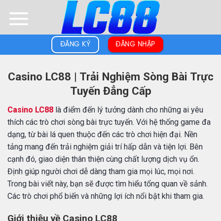
Skip
to
content
ĐĂNG KÝ
ĐĂNG NHẬP
Casino LC88 | Trải Nghiệm Sòng Bài Trực
Tuyến Đẳng Cấp
Casino LC88
là điểm đến lý tưởng dành cho những ai yêu
thích các trò chơi sòng bài trực tuyến.
Với hệ thống game đa
dạng, từ bài lá quen thuộc đến các trò chơi hiện đại. Nền
tảng mang đến trải nghiệm giải trí hấp dẫn và tiện lợi. Bên
cạnh đó, giao diện thân thiện cùng chất lượng dịch vụ ổn.
Định giúp người chơi dễ dàng tham gia mọi lúc, mọi nơi.
Trong bài viết này, bạn sẽ được tìm hiểu tổng quan về sảnh.
Các trò chơi phổ biến và những lợi ích nổi bật khi tham gia.
Giới thiệu về Casino LC88