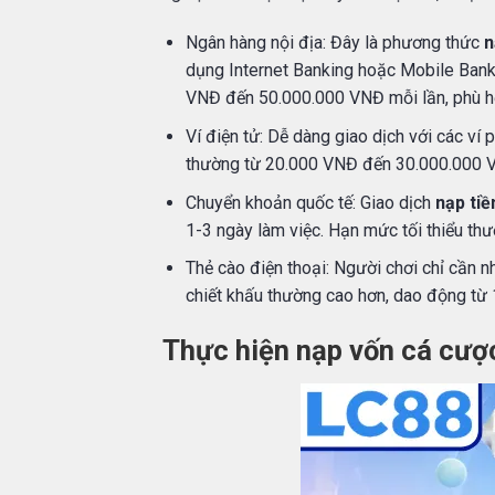
Ngân hàng nội địa: Đây là phương thức
n
dụng Internet Banking hoặc Mobile Bankin
VNĐ đến 50.000.000 VNĐ mỗi lần, phù hợ
Ví điện tử: Dễ dàng giao dịch với các v
thường từ 20.000 VNĐ đến 30.000.000 
Chuyển khoản quốc tế: Giao dịch
nạp tiề
1-3 ngày làm việc. Hạn mức tối thiểu thườ
Thẻ cào điện thoại: Người chơi chỉ cần nh
chiết khấu thường cao hơn, dao động từ
Thực hiện nạp vốn cá cượ