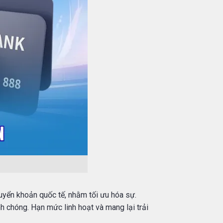
huyển khoản quốc tế, nhằm tối ưu hóa sự.
 chóng. Hạn mức linh hoạt và mang lại trải