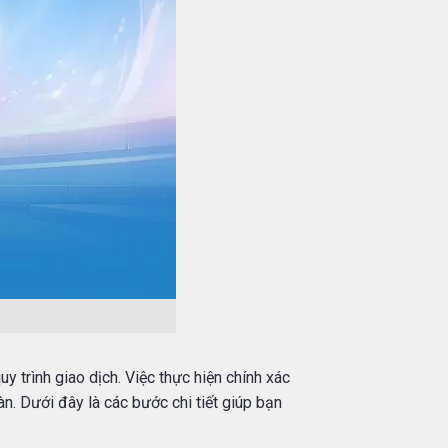
y trình giao dịch.
Việc thực hiện chính xác
àn.
Dưới đây là các bước chi tiết giúp bạn