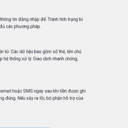
ông tin đăng nhập để. Tránh tình trạng bị
y đủ các phương pháp.
iện tử. Các dữ liệu bao gồm số thẻ, tên chủ
úp hệ thống xử lý. Giao dịch nhanh chóng,
a email hoặc SMS ngay sau khi tiền được ghi
ng đúng.
Nếu xảy ra lỗi, bộ phận hỗ trợ của