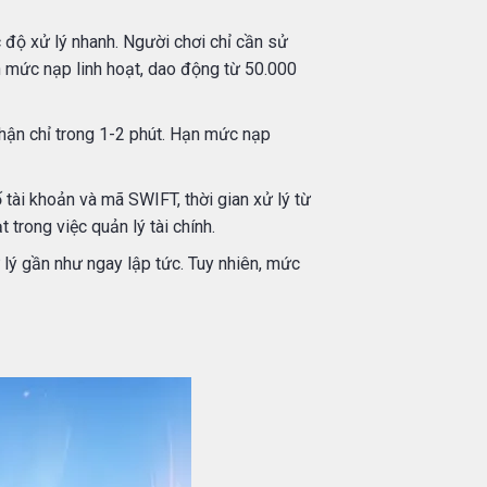
c độ xử lý nhanh. Người chơi chỉ cần sử
mức nạp linh hoạt, dao động từ 50.000
ận chỉ trong 1-2 phút.
Hạn mức nạp
tài khoản và mã SWIFT, thời gian xử lý từ
 trong việc quản lý tài chính.
 lý gần như ngay lập tức.
Tuy nhiên, mức