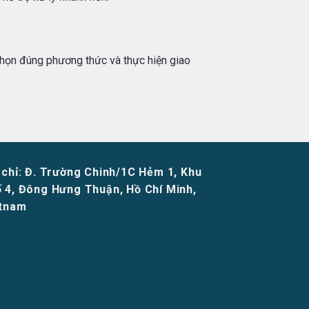
chọn đúng phương thức và thực hiện giao
 chỉ: Đ. Trường Chinh/1C Hẻm 1, Khu
 4, Đông Hưng Thuận, Hồ Chí Minh,
tnam