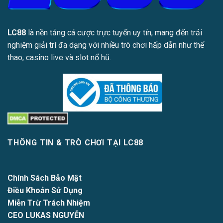
LC88
là nền tảng cá cược trực tuyến uy tín, mang đến trải
nghiệm giải trí đa dạng với nhiều trò chơi hấp dẫn như thể
thao, casino live và slot nổ hũ.
THÔNG TIN & TRÒ CHƠI TẠI LC88
Chính Sách Bảo Mật
Điều Khoản Sử Dụng
Miễn Trừ Trách Nhiệm
CEO LUKAS NGUYỄN