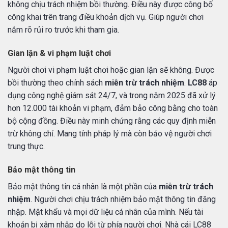
không chịu trách nhiệm bồi thường. Điều này được công bố
công khai trên trang điều khoản dịch vụ. Giúp người chơi
nắm rõ rủi ro trước khi tham gia.
Gian lận & vi phạm luật chơi
Người chơi vi phạm luật chơi hoặc gian lận sẽ không. Được
bồi thường theo chính sách
miễn trừ trách nhiệm
.
LC88
áp
dụng công nghệ giám sát 24/7, và trong năm 2025 đã xử lý
hơn 12.000 tài khoản vi phạm, đảm bảo công bằng cho toàn
bộ cộng đồng.
Điều này minh chứng rằng các quy định miễn
trừ không chỉ. Mang tính pháp lý mà còn bảo vệ người chơi
trung thực.
Bảo mật thông tin
Bảo mật thông tin cá nhân là một phần của
miễn trừ trách
nhiệm
.
Người chơi chịu trách nhiệm bảo mật thông tin đăng
nhập. Mật khẩu và mọi dữ liệu cá nhân của mình. Nếu tài
khoản bị xâm nhập do lỗi từ phía người chơi. Nhà cái LC88