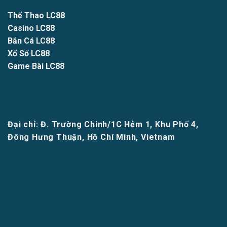
Thể Thao LC88
Casino LC88
Bắn Cá LC88
Xổ Số LC88
Game Bài LC88
Đại chỉ: Đ. Trường Chinh/1C Hẻm 1, Khu Phố 4,
Đông Hưng Thuận, Hồ Chí Minh, Vietnam