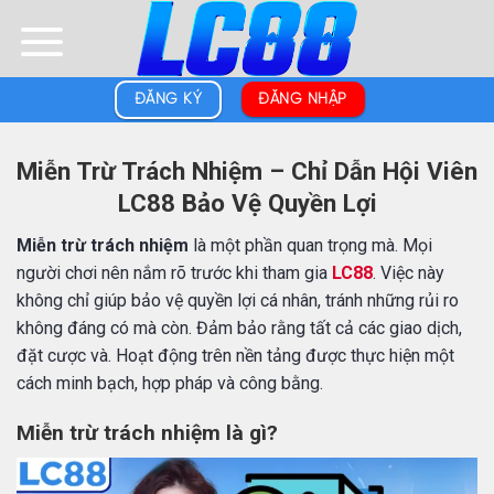
Skip
to
content
ĐĂNG KÝ
ĐĂNG NHẬP
Miễn Trừ Trách Nhiệm – Chỉ Dẫn Hội Viên
LC88 Bảo Vệ Quyền Lợi
Miễn trừ trách nhiệm
là một phần quan trọng mà. Mọi
người chơi nên nắm rõ trước khi tham gia
LC88
.
Việc này
không chỉ giúp bảo vệ quyền lợi cá nhân, tránh những rủi ro
không đáng có mà còn. Đảm bảo rằng tất cả các giao dịch,
đặt cược và. Hoạt động trên nền tảng được thực hiện một
cách minh bạch, hợp pháp và công bằng.
Miễn trừ trách nhiệm là gì?