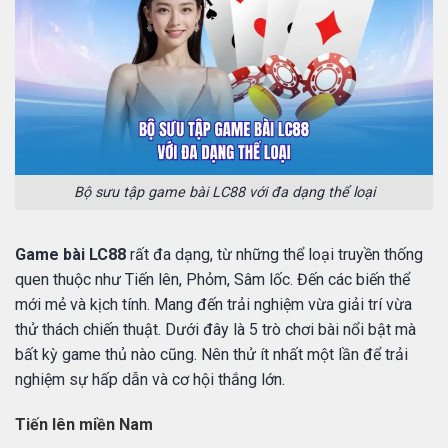
Bộ sưu tập game bài LC88 với đa dạng thể loại
Game bài LC88
rất đa dạng, từ những thể loại truyền thống
quen thuộc như Tiến lên, Phỏm, Sâm lốc. Đến các biến thể
mới mẻ và kịch tính. Mang đến trải nghiệm vừa giải trí vừa
thử thách chiến thuật.
Dưới đây là 5 trò chơi bài nổi bật mà
bất kỳ game thủ nào cũng. Nên thử ít nhất một lần để trải
nghiệm sự hấp dẫn và cơ hội thắng lớn.
Tiến lên miền Nam