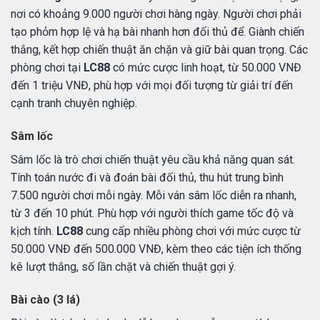
nơi có khoảng 9.000 người chơi hàng ngày.
Người chơi phải
tạo phỏm hợp lệ và hạ bài nhanh hơn đối thủ để. Giành chiến
thắng, kết hợp chiến thuật ăn chặn và giữ bài quan trọng.
Các
phòng chơi tại
LC88
có mức cược linh hoạt, từ 50.000 VNĐ
đến 1 triệu VNĐ, phù hợp với mọi đối tượng từ giải trí đến
cạnh tranh chuyên nghiệp.
Sâm lốc
Sâm lốc là trò chơi chiến thuật yêu cầu khả năng quan sát.
Tính toán nước đi và đoán bài đối thủ, thu hút trung bình
7.
500 người chơi mỗi ngày.
Mỗi ván sâm lốc diễn ra nhanh,
từ 3 đến 10 phút. Phù hợp với người thích game tốc độ và
kịch tính.
LC88
cung cấp nhiều phòng chơi với mức cược từ
50.000 VNĐ đến 500.000 VNĐ, kèm theo các tiện ích thống
kê lượt thắng, số lần chặt và chiến thuật gợi ý.
Bài cào (3 lá)