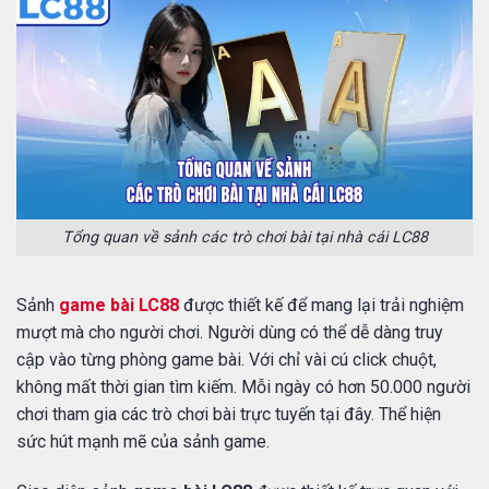
Tổng quan về sảnh các trò chơi bài tại nhà cái LC88
Sảnh
game bài LC88
được thiết kế để mang lại trải nghiệm
mượt mà cho người chơi.
Người dùng có thể dễ dàng truy
cập vào từng phòng game bài. Với chỉ vài cú click chuột,
không mất thời gian tìm kiếm.
Mỗi ngày có hơn 50.
000 người
chơi tham gia các trò chơi bài trực tuyến tại đây. Thể hiện
sức hút mạnh mẽ của sảnh game.