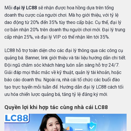
Mỗi
đại lý LC88
sẽ nhận được hoa hồng dựa trên tổng
doanh thu cược của người chơi. Mà họ giới thiệu, với tỷ lệ
dao động từ 20% đến 35% tùy theo cấp bậc. Cụ thể, đại lý
cơ bản nhận 20% trên doanh thu người chơi mới. Đại lý trung
cấp nhận 25%, và đại lý VIP có thể nhận lên tới 35%.
LC88 hỗ trợ toàn diện cho các đại lý thông qua các công cụ
quảng bá. Banner, link giới thiệu và tài liệu hướng dẫn chi tiết.
Đội ngũ chăm sóc khách hàng luôn sẵn sàng hỗ trợ 24/7.
Giải đáp mọi thắc mắc về kỹ thuật, quản lý tài khoản, hoặc
báo cáo doanh thu. Ngoài ra, nhà cái tổ chức các buổi đào
tạo trực tuyến mỗi tuần để. Hướng dẫn đại lý LC88 cách tối
ưu hóa chiến lược quảng bá, tăng tỷ lệ đăng ký mới.
Quyền lợi khi hợp tác cùng nhà cái LC88