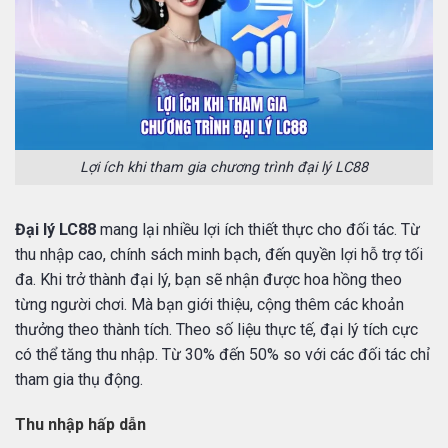
Lợi ích khi tham gia chương trình đại lý LC88
Đại lý LC88
mang lại nhiều lợi ích thiết thực cho đối tác. Từ
thu nhập cao, chính sách minh bạch, đến quyền lợi hỗ trợ tối
đa.
Khi trở thành đại lý, bạn sẽ nhận được hoa hồng theo
từng người chơi. Mà bạn giới thiệu, cộng thêm các khoản
thưởng theo thành tích. Theo số liệu thực tế, đại lý tích cực
có thể tăng thu nhập. Từ 30% đến 50% so với các đối tác chỉ
tham gia thụ động.
Thu nhập hấp dẫn