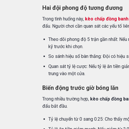
Hai đội phong độ tương đương
Trong tình huống này,
kèo chấp đồng banh
đấu.
Người chơi cần quan sát các yếu tố liê
Theo dõi phong độ 5 trận gần nhất: Nếu m
kỹ trước khi chọn.
So sánh hiệu số bàn thắng: Đội có hiệu s
Quan sát tỷ lệ cược: Nếu tỷ lệ ăn tiền g
trung vào một cửa.
Biến động trước giờ bóng lăn
Trong nhiều trường hợp,
kèo chấp đồng ba
đấu bắt đầu.
Tỷ lệ chuyển từ 0 sang 0.25: Cho thấy m