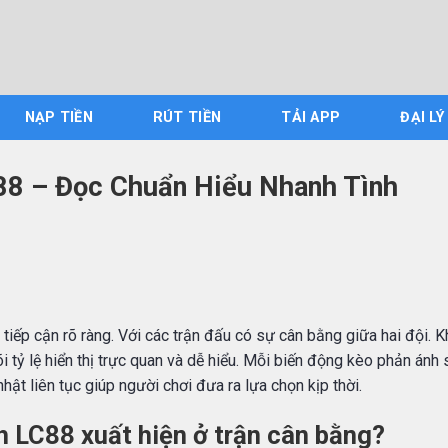
NẠP TIỀN
RÚT TIỀN
TẢI APP
ĐẠI LÝ
88 – Đọc Chuẩn Hiểu Nhanh Tình
iếp cận rõ ràng. Với các trận đấu có sự cân bằng giữa hai đội.
K
õi tỷ lệ hiển thị trực quan và dễ hiểu. Mỗi biến động kèo phản ánh
nhật liên tục giúp người chơi đưa ra lựa chọn kịp thời.
 LC88 xuất hiện ở trận cân bằng?