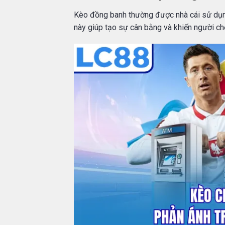
Kèo đồng banh thường được nhà cái sử dụn
này giúp tạo sự cân bằng và khiến người chơ