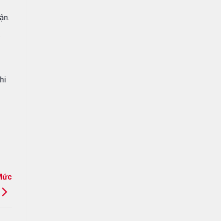
ận.
.
hi
Mức