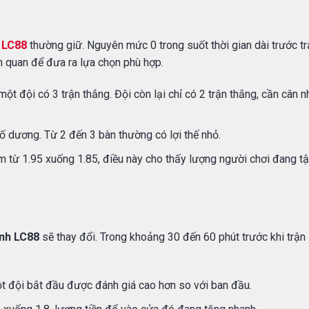
 LC88
thường giữ. Nguyên mức 0 trong suốt thời gian dài trước tr
n quan để đưa ra lựa chọn phù hợp.
ột đội có 3 trận thắng. Đội còn lại chỉ có 2 trận thắng, cần cân 
ố dương. Từ 2 đến 3 bàn thường có lợi thế nhỏ.
iảm từ 1.95 xuống 1.85, điều này cho thấy lượng người chơi đang t
nh LC88
sẽ thay đổi. Trong khoảng 30 đến 60 phút trước khi trận
ột đội bắt đầu được đánh giá cao hơn so với ban đầu.