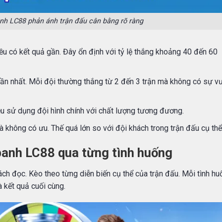
nh LC88 phản ánh trận đấu cân bằng rõ ràng
u có kết quả gần. Đây ổn định với tỷ lệ thắng khoảng 40 đến 60
gần nhất. Mỗi đội thường thắng từ 2 đến 3 trận mà không có sự v
ều sử dụng đội hình chính với chất lượng tương đương.
à không có ưu. Thế quá lớn so với đội khách trong trận đấu cụ thể
anh LC88 qua từng tình huống
ách đọc. Kèo theo từng diễn biến cụ thể của trận đấu.
Mỗi tình hu
 kết quả cuối cùng.