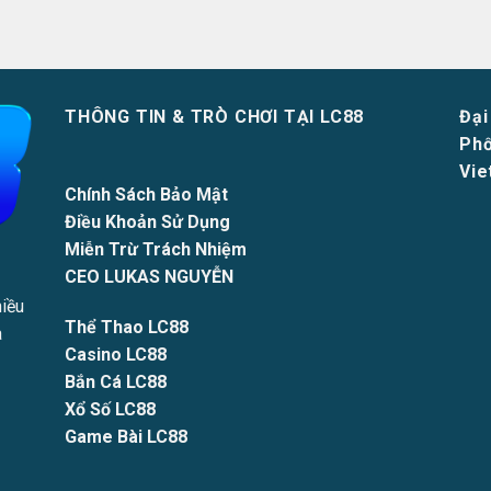
THÔNG TIN & TRÒ CHƠI TẠI LC88
Đại
Phố
Vie
Chính Sách Bảo Mật
Điều Khoản Sử Dụng
Miễn Trừ Trách Nhiệm
CEO LUKAS NGUYỄN
hiều
Thể Thao LC88
à
Casino LC88
Bắn Cá LC88
Xổ Số LC88
Game Bài LC88