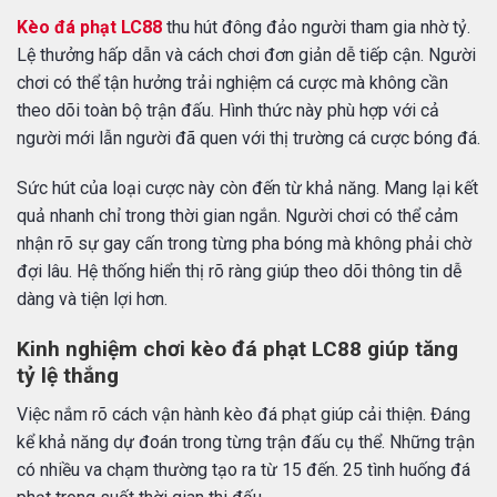
Kèo đá phạt LC88
thu hút đông đảo người tham gia nhờ tỷ.
Lệ thưởng hấp dẫn và cách chơi đơn giản dễ tiếp cận.
Người
chơi có thể tận hưởng trải nghiệm cá cược mà không cần
theo dõi toàn bộ trận đấu. Hình thức này phù hợp với cả
người mới lẫn người đã quen với thị trường cá cược bóng đá.
Sức hút của loại cược này còn đến từ khả năng. Mang lại kết
quả nhanh chỉ trong thời gian ngắn.
Người chơi có thể cảm
nhận rõ sự gay cấn trong từng pha bóng mà không phải chờ
đợi lâu. Hệ thống hiển thị rõ ràng giúp theo dõi thông tin dễ
dàng và tiện lợi hơn.
Kinh nghiệm chơi kèo đá phạt LC88 giúp tăng
tỷ lệ thắng
Việc nắm rõ cách vận hành kèo đá phạt giúp cải thiện. Đáng
kể khả năng dự đoán trong từng trận đấu cụ thể. Những trận
có nhiều va chạm thường tạo ra từ 15 đến. 25 tình huống đá