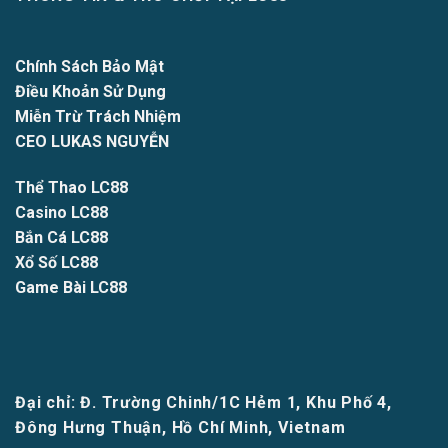
Chính Sách Bảo Mật
Điều Khoản Sử Dụng
Miễn Trừ Trách Nhiệm
CEO LUKAS NGUYỄN
Thể Thao LC88
Casino LC88
Bắn Cá LC88
Xổ Số LC88
Game Bài LC88
Đại chỉ: Đ. Trường Chinh/1C Hẻm 1, Khu Phố 4,
Đông Hưng Thuận, Hồ Chí Minh, Vietnam