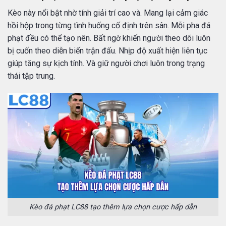
Kèo này nổi bật nhờ tính giải trí cao và. Mang lại cảm giác
hồi hộp trong từng tình huống cố định trên sân. Mỗi pha đá
phạt đều có thể tạo nên. Bất ngờ khiến người theo dõi luôn
bị cuốn theo diễn biến trận đấu. Nhịp độ xuất hiện liên tục
giúp tăng sự kịch tính. Và giữ người chơi luôn trong trạng
thái tập trung.
Kèo đá phạt LC88 tạo thêm lựa chọn cược hấp dẫn