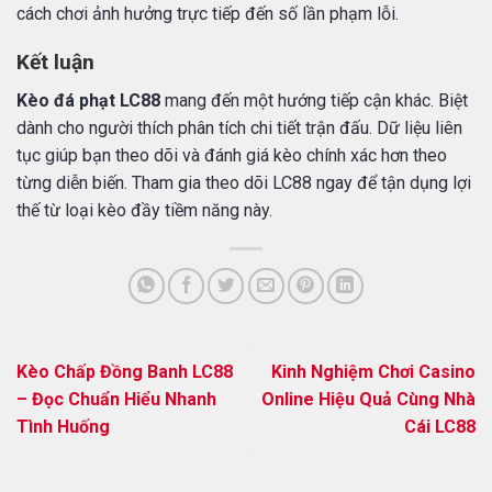
cách chơi ảnh hưởng trực tiếp đến số lần phạm lỗi.
Kết luận
Kèo đá phạt LC88
mang đến một hướng tiếp cận khác. Biệt
dành cho người thích phân tích chi tiết trận đấu.
Dữ liệu liên
tục giúp bạn theo dõi và đánh giá kèo chính xác hơn theo
từng diễn biến. Tham gia theo dõi LC88 ngay để tận dụng lợi
thế từ loại kèo đầy tiềm năng này.
Kèo Chấp Đồng Banh LC88
Kinh Nghiệm Chơi Casino
– Đọc Chuẩn Hiểu Nhanh
Online Hiệu Quả Cùng Nhà
Tình Huống
Cái LC88