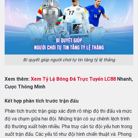
Bí quyết giúp người chơi tự tin tăng tỷ lệ thắng
Xem thêm:
Xem Tỷ Lệ Bóng Đá Trực Tuyến LC88
Nhanh,
Cược Thông Minh
Kết hợp phân tích trước trận đấu
Phân tích trước trận giúp xác định rõ nhịp độ thi đấu và mức
độ va chạm giữa hai đội.
Những trận có sự chênh lệch trình
độ thường xuất hiện nhiều. Pha truy cản từ đội yếu hơn trong
suốt trận đấu. Các yếu tố như đội hình chiến thuật và. Phong